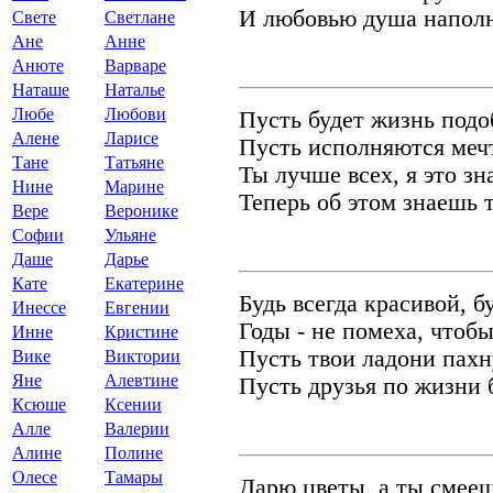
И любовью душа наполн
Свете
Светлане
Ане
Анне
Анюте
Варваре
Наташе
Наталье
Любе
Любови
Пусть будет жизнь подо
Алене
Ларисе
Пусть исполняются меч
Тане
Татьяне
Ты лучше всех, я это зн
Нине
Марине
Теперь об этом знаешь 
Вере
Веронике
Софии
Ульяне
Даше
Дарье
Кате
Екатерине
Будь всегда красивой, б
Инессе
Евгении
Годы - не помеха, чтоб
Инне
Кристине
Пусть твои ладони пах
Вике
Виктории
Яне
Алевтине
Пусть друзья по жизни 
Ксюше
Ксении
Алле
Валерии
Алине
Полине
Олесе
Тамары
Дарю цветы, а ты смееш