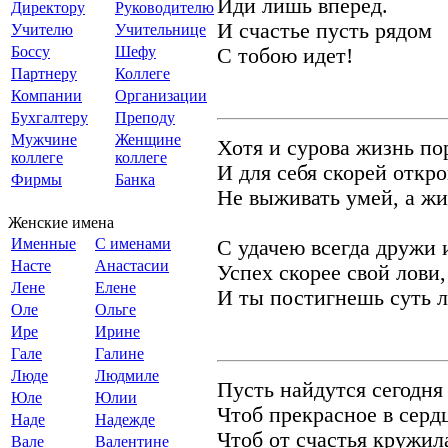
Иди лишь вперед.
Директору
Руководителю
И счастье пусть рядом
Учителю
Учительнице
Боссу
Шефу
С тобою идет!
Партнеру
Коллеге
Компании
Организации
Бухгалтеру
Преподу
Мужчине
Женщине
Хотя и сурова жизнь по
коллеге
коллеге
И для себя скорей откр
Фирмы
Банка
Не выживать умей, а жи
Женские имена
Именные
С именами
С удачею всегда дружи 
Насте
Анастасии
Успех скорее свой лови,
Лене
Елене
И ты постигнешь суть л
Оле
Ольге
Ире
Ирине
Гале
Галине
Люде
Людмиле
Пусть найдутся сегодня 
Юле
Юлии
Чтоб прекрасное в серд
Наде
Надежде
Чтоб от счастья кружила
Вале
Валентине