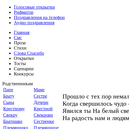
Голосовые открытки
Рифматор
Поздравления на телефон
Аудио поздравления
Главная
Смс
Проза
Стихи
Слова Спасибо
Открытки
Тосты
Сценарии
Конкурсы
Родственникам
Папе
Маме
Прошло с тех пор немал
Брату
Сестре
Сына
Дочери
Когда свершилось чудо 
Крестному
Крестной
Явился ты На белый св
Свекру
Свекрови
На радость нам и людям
Братишке
Сестренке
Племяннику
Племяннице