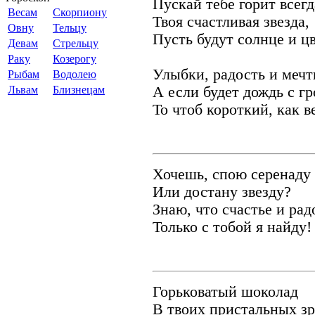
Пускай тебе горит всегд
Весам
Скорпиону
Твоя счастливая звезда,
Овну
Тельцу
Пусть будут солнце и ц
Девам
Стрельцу
Раку
Козерогу
Улыбки, радость и мечт
Рыбам
Водолею
Львам
Близнецам
А если будет дождь с гр
То чтоб короткий, как в
Хочешь, спою серенаду
Или достану звезду?
Знаю, что счастье и рад
Только с тобой я найду!
Горьковатый шоколад
В твоих пристальных зр