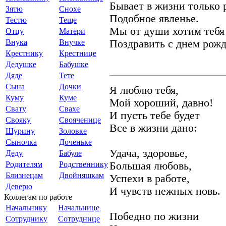
Бывает в жизни только 
Зятю
Снохе
Подобное явленье.
Тестю
Теще
Мы от души хотим тебя
Отцу
Матери
Внука
Внучке
Поздравить с днем рожд
Крестнику
Крестнице
Дедушке
Бабушке
Дяде
Тете
Сына
Дочки
Я люблю тебя,
Куму
Куме
Мой хороший, давно!
Свату
Свахе
И пусть тебе будет
Свояку
Свояченице
Все в жизни дано:
Шурину
Золовке
Сыночка
Доченьке
Удача, здоровье,
Деду
Бабуле
Родителям
Родственнику
Большая любовь,
Близнецам
Двойняшкам
Успехи в работе,
Деверю
И чувств нежных новь.
Коллегам по работе
Начальнику
Начальнице
Победно по жизни
Сотруднику
Сотруднице