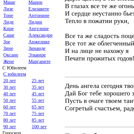
Маше
Марии
В глазах все те же огон
Лизе
Елизавете
И сердце неустанно бье
Тоне
Антонине
Тепло в пожатии руки,
Лиде
Лидии
Кире
Ангелине
Все та же сладость поце
Саше
Александре
Зое
Анжелике
Все тот же облегченный
Зине
Зинаиде
И на лице не нахожу я
Оксане
Эльвире
Печати прожитых годов
Жене
Маргарите
С Юбилеем
С юбилеем
20 лет
25 лет
День ангела сегодня тво
30 лет
35 лет
Дай Бог тебе хорошего 
40 лет
45 лет
Пусть в очаге твоем та
50 лет
55 лет
60 лет
65 лет
Согретый счастьем, ра
70 лет
75 лет
80 лет
85 лет
90 лет
100 лет
Гороскоп