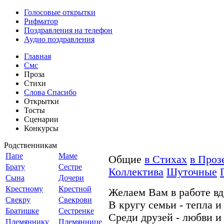
Голосовые открытки
Рифматор
Поздравления на телефон
Аудио поздравления
Главная
Смс
Проза
Стихи
Слова Спасибо
Открытки
Тосты
Сценарии
Конкурсы
Родственникам
Папе
Маме
Общие
в Стихах
в Проз
Брату
Сестре
Коллектива
Шуточные
Сына
Дочери
Крестному
Крестной
Желаем Вам в работе вд
Свекру
Свекрови
В кругу семьи - тепла и
Братишке
Сестренке
Среди друзей - любви и
Племяннику
Племяннице