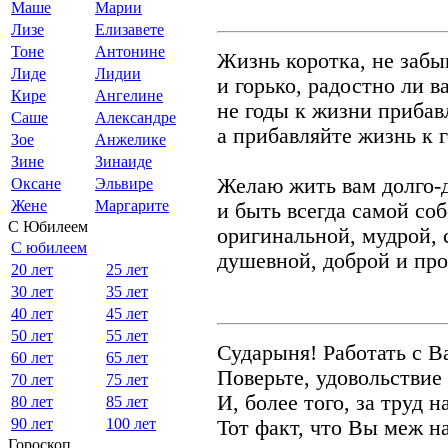
Маше
Марии
Лизе
Елизавете
Тоне
Антонине
Жизнь коротка, не забы
Лиде
Лидии
и горько, радостно ли в
Кире
Ангелине
не годы к жизни прибав
Саше
Александре
а прибавляйте жизнь к г
Зое
Анжелике
Зине
Зинаиде
Желаю жить вам долго-д
Оксане
Эльвире
Жене
Маргарите
и быть всегда самой соб
С Юбилеем
оригинальной, мудрой, 
С юбилеем
душевной, доброй и про
20 лет
25 лет
30 лет
35 лет
40 лет
45 лет
50 лет
55 лет
Сударыня! Работать с В
60 лет
65 лет
Поверьте, удовольствие 
70 лет
75 лет
И, более того, за труд н
80 лет
85 лет
90 лет
100 лет
Тот факт, что Вы меж н
Гороскоп