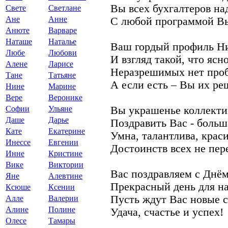
Вы всех бухгалтеров на
Свете
Светлане
Ане
Анне
С любой программой Вы
Анюте
Варваре
Наташе
Наталье
Ваш гордый профиль Н
Любе
Любови
И взгляд такой, что ясно
Алене
Ларисе
Неразрешимых нет проб
Тане
Татьяне
А если есть – Вы их ре
Нине
Марине
Вере
Веронике
Софии
Ульяне
Вы украшенье коллекти
Даше
Дарье
Поздравить Вас - больш
Кате
Екатерине
Умна, талантлива, краси
Инессе
Евгении
Достоинств всех не пер
Инне
Кристине
Вике
Виктории
Вас поздравляем с Днём
Яне
Алевтине
Прекрасный день для на
Ксюше
Ксении
Пусть ждут Вас новые 
Алле
Валерии
Алине
Полине
Удача, счастье и успех!
Олесе
Тамары