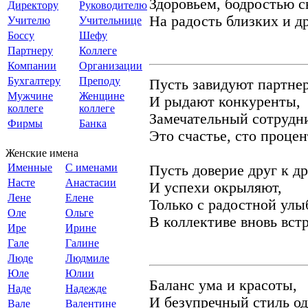
Здоровьем, бодростью с
Директору
Руководителю
Hа радость близких и д
Учителю
Учительнице
Боссу
Шефу
Партнеру
Коллеге
Компании
Организации
Бухгалтеру
Преподу
Пусть завидуют партне
Мужчине
Женщине
И рыдают конкуренты,
коллеге
коллеге
Замечательный сотрудни
Фирмы
Банка
Это счастье, сто процен
Женские имена
Именные
С именами
Пусть доверие друг к д
Насте
Анастасии
И успехи окрыляют,
Лене
Елене
Только с радостной улы
Оле
Ольге
В коллективе вновь вст
Ире
Ирине
Гале
Галине
Люде
Людмиле
Юле
Юлии
Баланс ума и красоты,
Наде
Надежде
И безупречный стиль о
Вале
Валентине