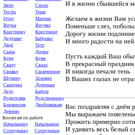
И в жизни сбывшейся м
Зятю
Снохе
Тестю
Теще
Желаем в жизни Вам ус
Отцу
Матери
Внука
Внучке
Поменьше слез, поболь
Крестнику
Крестнице
Дорогу жизни подлинне
Дедушке
Бабушке
И много радости на ней
Дяде
Тете
Сына
Дочки
Пусть каждый Ваш обы
Куму
Куме
В прекрасный праздник 
Свату
Свахе
И никогда печали тень
Свояку
Свояченице
В Ваших глазах не отра
Шурину
Золовке
Сыночка
Доченьке
Деду
Бабуле
Родителям
Родственнику
Близнецам
Двойняшкам
Вас поздравляя с днём 
Деверю
Мы выражаем повелень
Коллегам по работе
Прожить примерно сотн
Начальнику
Начальнице
И удивить весь белый с
Сотруднику
Сотруднице