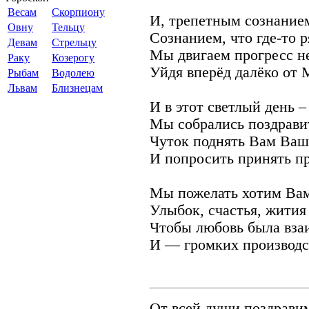
Весам
Скорпиону
И, трепетным сознание
Овну
Тельцу
Сознанием, что где-то 
Девам
Стрельцу
Мы двигаем прогресс н
Раку
Козерогу
Уйдя вперёд далёко от 
Рыбам
Водолею
Львам
Близнецам
И в этот светлый день 
Мы собрались поздрави
Чуток поднять Вам Ваш
И попросить принять пр
Мы пожелать хотим Вам
Улыбок, счастья, жития 
Чтобы любовь была вза
И — громких производс
От всей души поздрави