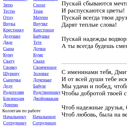
Пускай сбываются меч
Зятю
Снохе
И распускаются цветы!
Тестю
Теще
Пускай всегда твои дру
Отцу
Матери
Внука
Внучке
Дарят теплые слова!
Крестнику
Крестнице
Дедушке
Бабушке
Пускай надежды водвор
Дяде
Тете
А ты всегда будешь сме
Сына
Дочки
Куму
Куме
Свату
Свахе
Свояку
Свояченице
С именинами тебя, Дми
Шурину
Золовке
И от всей души тебе ис
Сыночка
Доченьке
Мы удачи и побед, чтоб
Деду
Бабуле
Родителям
Родственнику
Чтобы добротой твоей с
Близнецам
Двойняшкам
Деверю
Чтоб надежные друзья, 
Коллегам по работе
Чтоб любовь, была на в
Начальнику
Начальнице
Сотруднику
Сотруднице