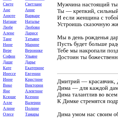
Мужчина настоящий ты 
Свете
Светлане
Ане
Анне
Ты — крепкий, сильный
Анюте
Варваре
И если женщина с тобой
Наташе
Наталье
Устроишь сказочную жи
Любе
Любови
Алене
Ларисе
Мы в день рожденья да
Тане
Татьяне
Пусть будет больше ра
Нине
Марине
Тебе мы накропали позд
Вере
Веронике
Софии
Ульяне
Достоин ты божественн
Даше
Дарье
Кате
Екатерине
Инессе
Евгении
Инне
Кристине
Дмитрий — красавчик,
Вике
Виктории
Дима — для каждой дам
Яне
Алевтине
Дима талантлив во всем 
Ксюше
Ксении
К Димке стремятся подр
Алле
Валерии
Алине
Полине
Дима умом нас своим о
Олесе
Тамары