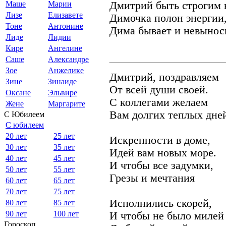
Маше
Марии
Дмитрий быть строгим в
Лизе
Елизавете
Димочка полон энергии,
Тоне
Антонине
Дима бывает и невынос
Лиде
Лидии
Кире
Ангелине
Саше
Александре
Зое
Анжелике
Дмитрий, поздравляем
Зине
Зинаиде
От всей души своей.
Оксане
Эльвире
С коллегами желаем
Жене
Маргарите
Вам долгих теплых дне
С Юбилеем
С юбилеем
20 лет
25 лет
Искренности в доме,
30 лет
35 лет
Идей вам новых море.
40 лет
45 лет
И чтобы все задумки,
50 лет
55 лет
Грезы и мечтания
60 лет
65 лет
70 лет
75 лет
Исполнились скорей,
80 лет
85 лет
90 лет
100 лет
И чтобы не было милей
Гороскоп