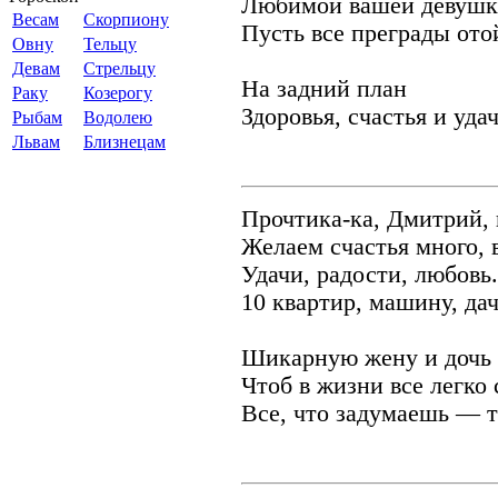
Любимой вашей девушк
Весам
Скорпиону
Пусть все преграды ото
Овну
Тельцу
Девам
Стрельцу
На задний план
Раку
Козерогу
Здоровья, счастья и уда
Рыбам
Водолею
Львам
Близнецам
Прочтика-ка, Дмитрий,
Желаем счастья много, 
Удачи, радости, любовь.
10 квартир, машину, да
Шикарную жену и дочь 
Чтоб в жизни все легко
Все, что задумаешь — т