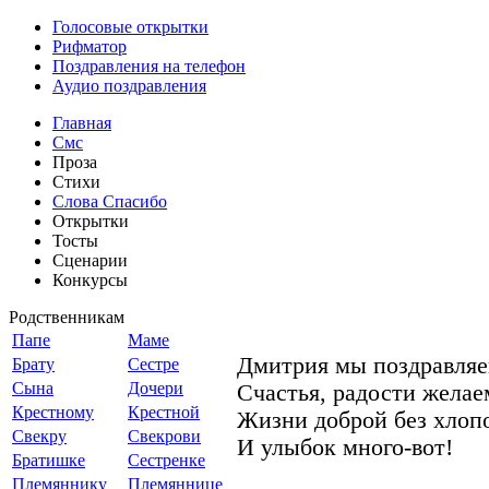
Голосовые открытки
Рифматор
Поздравления на телефон
Аудио поздравления
Главная
Смс
Проза
Стихи
Слова Спасибо
Открытки
Тосты
Сценарии
Конкурсы
Родственникам
Папе
Маме
Дмитрия мы поздравля
Брату
Сестре
Сына
Дочери
Счастья, радости желае
Крестному
Крестной
Жизни доброй без хлоп
Свекру
Свекрови
И улыбок много-вот!
Братишке
Сестренке
Племяннику
Племяннице