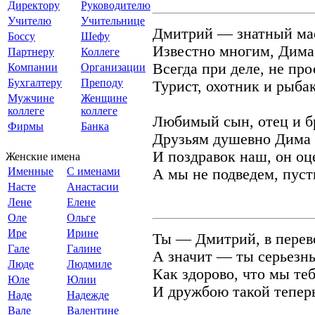
Директору
Руководителю
Учителю
Учительнице
Дмитрий — знатный мас
Боссу
Шефу
Известно многим, Дима
Партнеру
Коллеге
Всегда при деле, не пр
Компании
Организации
Бухгалтеру
Преподу
Турист, охотник и рыбак
Мужчине
Женщине
коллеге
коллеге
Любимый сын, отец и бр
Фирмы
Банка
Друзьям душевно Дима 
И поздравок наш, он оц
Женские имена
Именные
С именами
А мы не подведем, пусть
Насте
Анастасии
Лене
Елене
Оле
Ольге
Ире
Ирине
Ты — Дмитрий, в перев
Гале
Галине
А значит — ты серьезн
Люде
Людмиле
Как здорово, что мы те
Юле
Юлии
И дружбою такой тепер
Наде
Надежде
Вале
Валентине