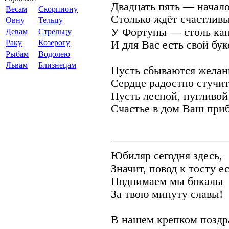
Двадцать пять — начал
Весам
Скорпиону
Столько ждёт счастливы
Овну
Тельцу
У Фортуны — столь ка
Девам
Стрельцу
Раку
Козерогу
И для Вас есть свой бук
Рыбам
Водолею
Львам
Близнецам
Пусть сбываются желан
Сердце радостно стучит
Пусть лесной, пугливой
Счастье в дом Ваш при
Юбиляр сегодня здесь,
Значит, повод к тосту ес
Поднимаем мы бокалы
За твою минуту славы!
В нашем крепком поздр