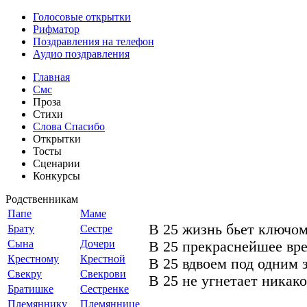
Голосовые открытки
Рифматор
Поздравления на телефон
Аудио поздравления
Главная
Смс
Проза
Стихи
Слова Спасибо
Открытки
Тосты
Сценарии
Конкурсы
Родственникам
Папе
Маме
В 25 жизнь бьет ключом
Брату
Сестре
Сына
Дочери
В 25 прекраснейшее вре
Крестному
Крестной
В 25 вдвоем под одним 
Свекру
Свекрови
В 25 не угнетает никако
Братишке
Сестренке
Племяннику
Племяннице