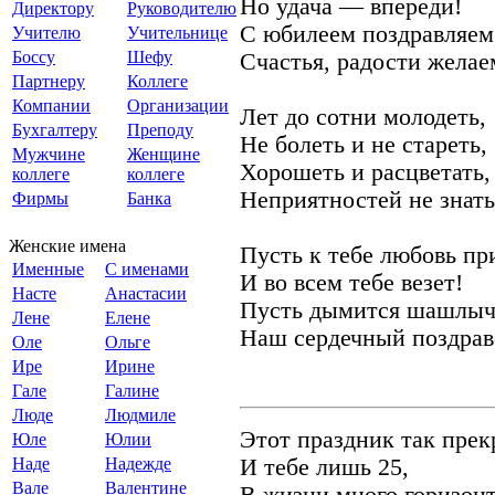
Но удача — впереди!
Директору
Руководителю
С юбилеем поздравляем
Учителю
Учительнице
Боссу
Шефу
Счастья, радости желае
Партнеру
Коллеге
Компании
Организации
Лет до сотни молодеть,
Бухгалтеру
Преподу
Не болеть и не стареть,
Мужчине
Женщине
Хорошеть и расцветать,
коллеге
коллеге
Неприятностей не знать
Фирмы
Банка
Женские имена
Пусть к тебе любовь пр
Именные
С именами
И во всем тебе везет!
Насте
Анастасии
Пусть дымится шашлыч
Лене
Елене
Наш сердечный поздрав
Оле
Ольге
Ире
Ирине
Гале
Галине
Люде
Людмиле
Этот праздник так прек
Юле
Юлии
Наде
Надежде
И тебе лишь 25,
Вале
Валентине