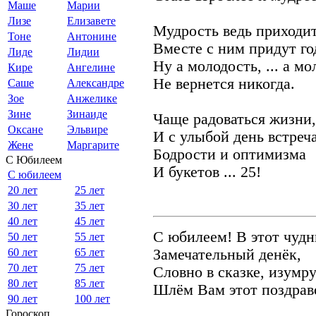
Маше
Марии
Лизе
Елизавете
Мудрость ведь приходит
Тоне
Антонине
Вместе с ним придут го
Лиде
Лидии
Ну а молодость, ... а м
Кире
Ангелине
Не вернется никогда.
Саше
Александре
Зое
Анжелике
Зине
Зинаиде
Чаще радоваться жизни,
Оксане
Эльвире
И с улыбой день встреч
Жене
Маргарите
Бодрости и оптимизма
С Юбилеем
И букетов ... 25!
С юбилеем
20 лет
25 лет
30 лет
35 лет
40 лет
45 лет
С юбилеем! В этот чудн
50 лет
55 лет
60 лет
65 лет
Замечательный денёк,
70 лет
75 лет
Словно в сказке, изумр
80 лет
85 лет
Шлём Вам этот поздрав
90 лет
100 лет
Гороскоп