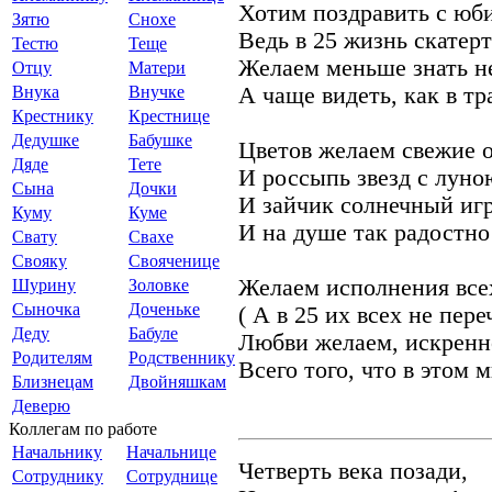
Хотим поздравить с юб
Зятю
Снохе
Ведь в 25 жизнь скатер
Тестю
Теще
Желаем меньше знать не
Отцу
Матери
Внука
Внучке
А чаще видеть, как в тр
Крестнику
Крестнице
Дедушке
Бабушке
Цветов желаем свежие 
Дяде
Тете
И россыпь звезд с луною
Сына
Дочки
И зайчик солнечный игр
Куму
Куме
И на душе так радостно
Свату
Свахе
Свояку
Свояченице
Желаем исполнения все
Шурину
Золовке
Сыночка
Доченьке
( А в 25 их всех не пере
Деду
Бабуле
Любви желаем, искренн
Родителям
Родственнику
Всего того, что в этом м
Близнецам
Двойняшкам
Деверю
Коллегам по работе
Начальнику
Начальнице
Четверть века позади,
Сотруднику
Сотруднице