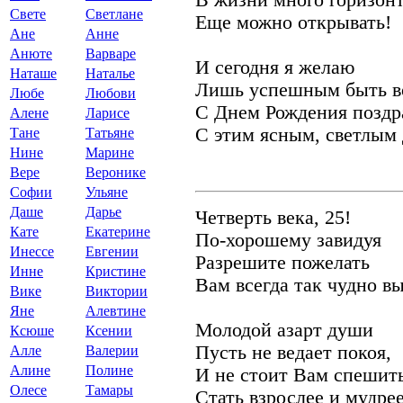
В жизни много горизон
Свете
Светлане
Еще можно открывать!
Ане
Анне
Анюте
Варваре
И сегодня я желаю
Наташе
Наталье
Лишь успешным быть во
Любе
Любови
С Днем Рождения поздр
Алене
Ларисе
С этим ясным, светлым
Тане
Татьяне
Нине
Марине
Вере
Веронике
Софии
Ульяне
Даше
Дарье
Четверть века, 25!
Кате
Екатерине
По-хорошему завидуя
Инессе
Евгении
Разрешите пожелать
Инне
Кристине
Вам всегда так чудно вы
Вике
Виктории
Яне
Алевтине
Молодой азарт души
Ксюше
Ксении
Пусть не ведает покоя,
Алле
Валерии
Алине
Полине
И не стоит Вам спешит
Олесе
Тамары
Стать взрослее и мудрее