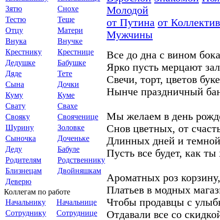
Зятю
Снохе
Молодой
Тестю
Теще
от Путина
от Коллектив
Отцу
Матери
Мужчины
Внука
Внучке
Крестнику
Крестнице
Все до дна с вином бок
Дедушке
Бабушке
Ярко пусть мерцают зал
Дяде
Тете
Свечи, торт, цветов буке
Сына
Дочки
Нынче праздничный бан
Куму
Куме
Свату
Свахе
Мы желаем в день рожд
Свояку
Свояченице
Снов цветных, от счасть
Шурину
Золовке
Сыночка
Доченьке
Длинных дней и темной
Деду
Бабуле
Пусть все будет, как ты
Родителям
Родственнику
Близнецам
Двойняшкам
Ароматных роз корзину
Деверю
Платьев в модных магаз
Коллегам по работе
Чтобы продавцы с улыб
Начальнику
Начальнице
Сотруднику
Сотруднице
Отдавали все со скидко