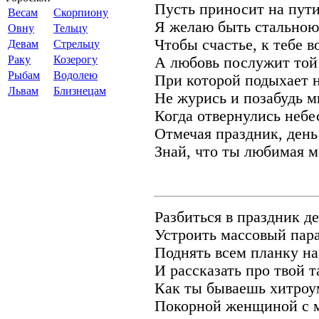
Пусть приносит на пути
Весам
Скорпиону
Я желаю быть стальною
Овну
Тельцу
Чтобы счастье, к тебе в
Девам
Стрельцу
Раку
Козерогу
А любовь послужит той
Рыбам
Водолею
При которой подыхает н
Львам
Близнецам
Не журись и позабудь м
Когда отвернулись небе
Отмечая праздник, день
Знай, что ты любимая м
Разбиться в праздник д
Устроить массовый пара
Поднять всем планку на
И рассказать про твой т
Как ты бываешь хитроу
Покорной женщиной с м