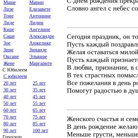
С днем рождения прекр
Маше
Марии
Словно ангел с небес с
Лизе
Елизавете
Тоне
Антонине
Лиде
Лидии
Кире
Ангелине
Сегодня праздник, он то
Саше
Александре
Зое
Анжелике
Пусть каждый поздравля
Зине
Зинаиде
Желая оставаться милой
Оксане
Эльвире
Пусть каждый признаетс
Жене
Маргарите
В любви, признании, в с
С Юбилеем
В тех страстных помысла
С юбилеем
Все пожелания в день р
20 лет
25 лет
Помогут радостью в душ
30 лет
35 лет
40 лет
45 лет
50 лет
55 лет
60 лет
65 лет
70 лет
75 лет
Женского счастья и сем
80 лет
85 лет
В день рождение желаю 
90 лет
100 лет
Меньше грусти, меньше
Гороскоп