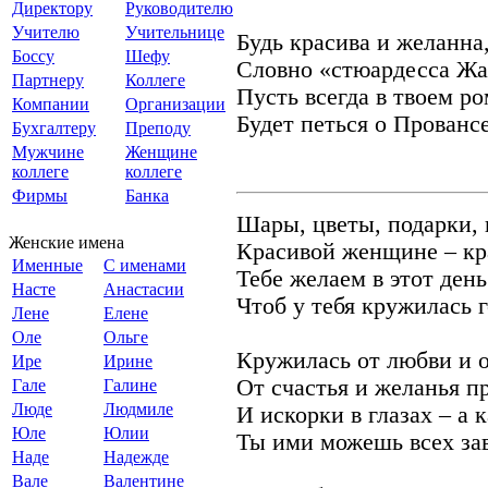
Директору
Руководителю
Учителю
Учительнице
Будь красива и желанна
Боссу
Шефу
Словно «стюардесса Жа
Партнеру
Коллеге
Пусть всегда в твоем р
Компании
Организации
Будет петься о Провансе
Бухгалтеру
Преподу
Мужчине
Женщине
коллеге
коллеге
Фирмы
Банка
Шары, цветы, подарки, 
Женские имена
Красивой женщине – кр
Именные
С именами
Тебе желаем в этот ден
Насте
Анастасии
Чтоб у тебя кружилась г
Лене
Елене
Оле
Ольге
Кружилась от любви и о
Ире
Ирине
От счастья и желанья п
Гале
Галине
Люде
Людмиле
И искорки в глазах – а 
Юле
Юлии
Ты ими можешь всех за
Наде
Надежде
Вале
Валентине