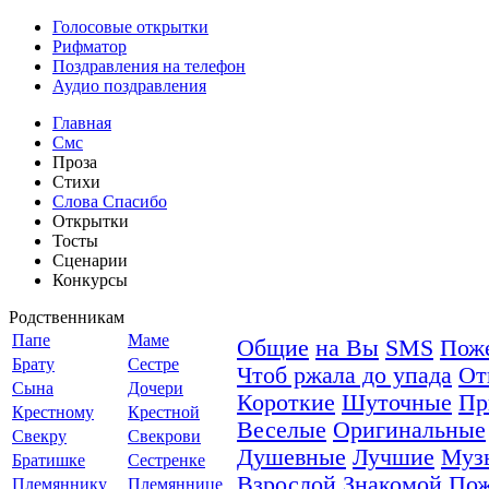
Голосовые открытки
Рифматор
Поздравления на телефон
Аудио поздравления
Главная
Смс
Проза
Стихи
Слова Спасибо
Открытки
Тосты
Сценарии
Конкурсы
Родственникам
Папе
Маме
Общие
на Вы
SMS
Пож
Брату
Сестре
Чтоб ржала до упада
От
Сына
Дочери
Короткие
Шуточные
Пр
Крестному
Крестной
Веселые
Оригинальные
Свекру
Свекрови
Душевные
Лучшие
Муз
Братишке
Сестренке
Взрослой
Знакомой
По
Племяннику
Племяннице