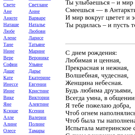
Ты улыбаешься – и мир 
Свете
Светлане
Смеешься — в Антаркти
Ане
Анне
И мир вокруг цветет и з
Анюте
Варваре
Ты родилась – и пусть т
Наташе
Наталье
Любе
Любови
Алене
Ларисе
Тане
Татьяне
Нине
Марине
С днем рождения:
Вере
Веронике
Любимая и ценная,
Софии
Ульяне
Прекрасная и нежная,
Даше
Дарье
Волшебная, чудесная,
Кате
Екатерине
Женщина небесная.
Инессе
Евгении
Будь любима друзьями,
Инне
Кристине
Всегда умна, в общении
Вике
Виктории
Яне
Алевтине
Я тебе пожелаю добра,
Ксюше
Ксении
Чтоб огнем наполнялись
Алле
Валерии
Чтоб была ты наполнена
Алине
Полине
Испытала материнское с
Олесе
Тамары