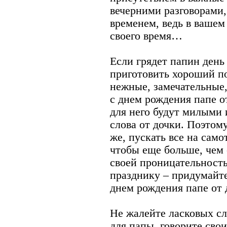
вечерними разговорами
временем, ведь в вашем 
своего время…
Если грядет папин день
приготовить хороший п
нежные, замечательные
с днем рождения папе о
для него будут милыми
слова от дочки. Поэтому
же, пускать все на само
чтобы еще больше, чем 
своей проницательность
празднику – придумайте
днем рождения папе от 
Не жалейте ласковых с
для папы, говорите сво