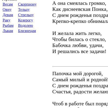
А она смеялась громко,
Весам
Скорпиону
Как диснеевская Понка,
Овну
Тельцу
С днем рожденья поздра
Девам
Стрельцу
Раку
Козерогу
Крепко-крепко обнимал
Рыбам
Водолею
Львам
Близнецам
И желала жить легко,
Чтобы билась о стекло,
Бабочка любви, удачи,
И решались все задачи!
Папочка мой дорогой,
Самый милый и родной
С днем рожденья поздр
Счастья, радости желаю
Чтоб в работе был поря