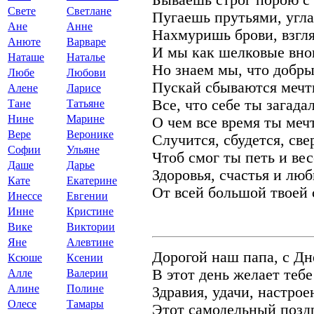
Бываешь строг порою с
Свете
Светлане
Пугаешь прутьями, угл
Ане
Анне
Нахмуришь брови, взгля
Анюте
Варваре
И мы как шелковые вно
Наташе
Наталье
Но знаем мы, что добры
Любе
Любови
Пускай сбываются мечт
Алене
Ларисе
Все, что себе ты загадал
Тане
Татьяне
Нине
Марине
О чем все время ты меч
Вере
Веронике
Случится, сбудется, све
Софии
Ульяне
Чтоб смог ты петь и вес
Даше
Дарье
Здоровья, счастья и люб
Кате
Екатерине
От всей большой твоей 
Инессе
Евгении
Инне
Кристине
Вике
Виктории
Яне
Алевтине
Дорогой наш папа, с Дн
Ксюше
Ксении
В этот день желает тебе
Алле
Валерии
Алине
Полине
Здравия, удачи, настрое
Олесе
Тамары
Этот самодельный позд