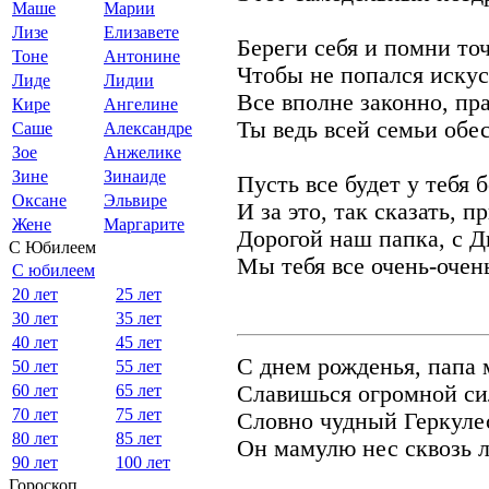
Маше
Марии
Лизе
Елизавете
Береги себя и помни то
Тоне
Антонине
Чтобы не попался искус
Лиде
Лидии
Все вполне законно, пр
Кире
Ангелине
Ты ведь всей семьи обе
Саше
Александре
Зое
Анжелике
Зине
Зинаиде
Пусть все будет у тебя 
Оксане
Эльвире
И за это, так сказать, п
Жене
Маргарите
Дорогой наш папка, с Д
С Юбилеем
Мы тебя все очень-очен
С юбилеем
20 лет
25 лет
30 лет
35 лет
40 лет
45 лет
С днем рожденья, папа
50 лет
55 лет
60 лет
65 лет
Славишься огромной си
70 лет
75 лет
Словно чудный Геркуле
80 лет
85 лет
Он мамулю нес сквозь л
90 лет
100 лет
Гороскоп