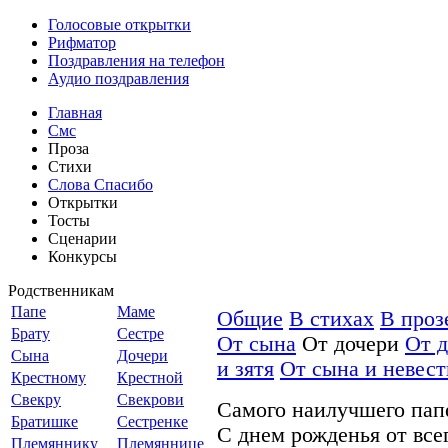
Голосовые открытки
Рифматор
Поздравления на телефон
Аудио поздравления
Главная
Смс
Проза
Стихи
Слова Спасибо
Открытки
Тосты
Сценарии
Конкурсы
Родственникам
Папе
Маме
Общие
В стихах
В проз
Брату
Сестре
От сына
От дочери
От д
Сына
Дочери
и зятя
От сына и невест
Крестному
Крестной
Свекру
Свекрови
Самого наилучшего пап
Братишке
Сестренке
С днем рожденья от все
Племяннику
Племяннице