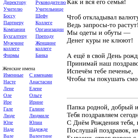
Как и вся его семья!
Директору
Руководителю
Учителю
Учительнице
Боссу
Шефу
Чтоб откладывал валюту
Партнеру
Коллеге
Ведь запросы-то растут
Компании
Организации
Мы одеты и обуты —
Бухгалтеру
Преподу
Денег куры не клюют!
Мужчине
Женщине
коллеге
коллеге
А ещё в свой День рожд
Фирмы
Банка
Принимай наш поздраво
Женские имена
Испечём тебе печенье,
Именные
С именами
Чтобы ты покушать смо
Насте
Анастасии
Лене
Елене
Оле
Ольге
Ире
Ирине
Папка родной, добрый 
Гале
Галине
Тебя поздравляем сегод
Люде
Людмиле
С Днём Рождения тебя,
Юле
Юлии
Наде
Надежде
Послушай поздравок, и
Вале
Валентине