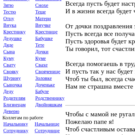
Всегда пусть будет нас
Зятю
Снохе
И в жизни всегда будет 
Тестю
Теще
Отцу
Матери
Внука
Внучке
От дочки поздравления
Крестнику
Крестнице
Пусть всегда все получ
Дедушке
Бабушке
Пусть здоровья будет к
Дяде
Тете
Ты говорил, тот счастли
Сына
Дочки
Куму
Куме
Всегда помогаешь в тр
Свату
Свахе
И пусть так у нас будет
Свояку
Свояченице
Чтоб ты был, всегда сча
Шурину
Золовке
Сыночка
Доченьке
Нам не страшна вместе
Деду
Бабуле
Родителям
Родственнику
Близнецам
Двойняшкам
Деверю
Чтобы с мамой не ругал
Коллегам по работе
Пожелаю папе я!
Начальнику
Начальнице
Чтоб счастливым остава
Сотруднику
Сотруднице